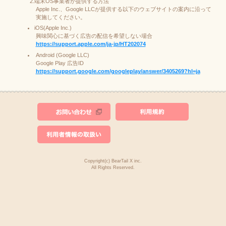
端末OS事業者が提供する方法
Apple Inc.、Google LLCが提供する以下のウェブサイトの案内に沿って
実施してください。
iOS(Apple Inc.)
興味関心に基づく広告の配信を希望しない場合
https://support.apple.com/ja-jp/HT202074
Android (Google LLC)
Google Play 広告ID
https://support.google.com/googleplay/answer/3405269?hl=ja
Copyright(c) BearTail X inc.
All Rights Reserved.